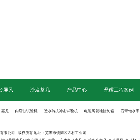
公屏风
沙发茶几
产品中心
鼎耀工程案例
嘉龙
内腐蚀试验机
透水砖抗冲击试验机
电磁阀就地控制箱
石膏饱水率
销售有限公司 版权所有 地址：芜湖市镜湖区方村工业园