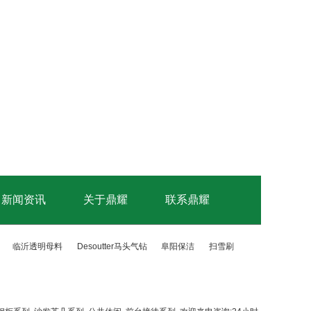
新闻资讯
关于鼎耀
联系鼎耀
行业新闻
临沂透明母料
Desoutter马头气钻
阜阳保洁
扫雪刷
公司新闻