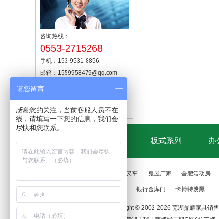
咨询热线：
0553-2715268
手机：153-9531-8856
邮箱：1559958479@qq.com
地址：芜湖市镜湖区方村工业园
请您留言
展厅：芜湖市瑞丰商博城二期G区
感谢您的关注，当前客服人员不在
6栋三楼
线，请填写一下您的信息，我们会
尽快和您联系。
鼎耀首页
实木系列
板式系列
办
友情链接
links
江苏电动仓储叉车
鬼屋厂家
合肥活动房
电采暖器厂家
银行金库门
卡博特炭黑
Copyright © 2002-
2026 芜湖鼎耀家具