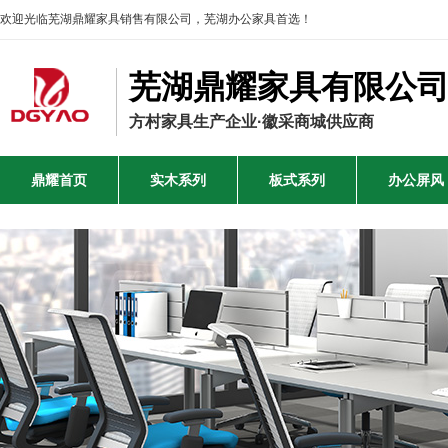
欢迎光临芜湖鼎耀家具销售有限公司，芜湖办公家具首选！
芜湖鼎耀家具有限公
方村家具生产企业·徽采商城供应商
鼎耀首页
实木系列
板式系列
办公屏风